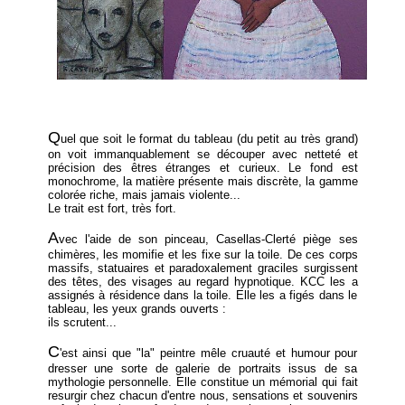
Q
uel que soit le format du tableau (du petit au très grand)
on voit immanquablement se découper avec netteté et
précision des êtres étranges et curieux. Le fond est
monochrome, la matière présente mais discrète, la gamme
colorée riche, mais jamais violente...
Le trait est fort, très fort.
A
vec l'aide de son pinceau, Casellas-Clerté piège ses
chimères, les momifie et les fixe sur la toile. De ces corps
massifs, statuaires et paradoxalement graciles surgissent
des têtes, des visages au regard hypnotique. KCC les a
assignés à résidence dans la toile. Elle les a figés dans le
tableau, les yeux grands ouverts :
ils scrutent...
C
'est ainsi que "la" peintre mêle cruauté et humour pour
dresser une sorte de galerie de portraits issus de sa
mythologie personnelle. Elle constitue un mémorial qui fait
resurgir chez chacun d'entre nous, sensations et souvenirs